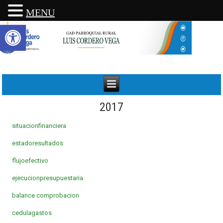
MENU
Abrir barra de herramientas
2017
situacionfinanciera
estadoresultados
flujoefectivo
ejecucionpresupuestaria
balance comprobacion
cedulagastos