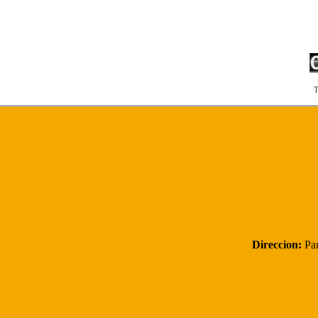
T
Direccion:
Par